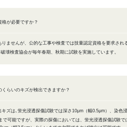
資格が必要ですか？
ありませんが、公的な工事や検査では技量認定資格を要求され
き日本非破壊検査協会が毎年春期、秋期に試験を実施しています。
のくらいのキズが検出できますか？
キズは､蛍光浸透探傷試験では深さ10μm（幅0.5μm）、染色
らいまで可能ですが、実際の探傷においては、蛍光浸透探傷試験では深